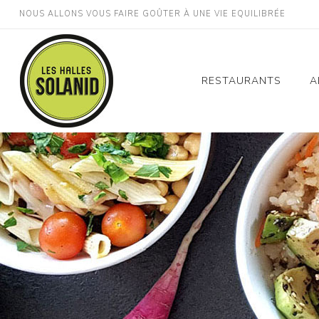
NOUS ALLONS VOUS FAIRE GOÛTER À UNE VIE EQUILIBRÉE
RESTAURANTS
A
Montpellier Gare St
Roch
Montpellier Décathlo
Odysseum
Montpellier Millénair
Perpignan Gare
Lodève