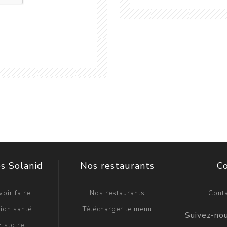
s Solanid
Nos restaurants
C
oir faire
Nos restaurants
Cont
ion santé
Télécharger le menu
istoire