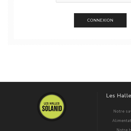
CONNEXION
Les Halle
Notre sav
Alimentat
Notre H