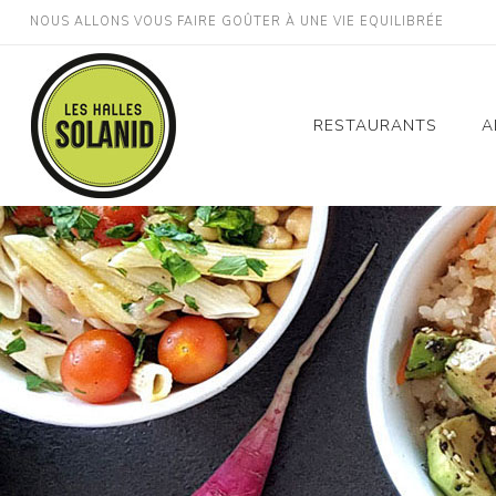
NOUS ALLONS VOUS FAIRE GOÛTER À UNE VIE EQUILIBRÉE
RESTAURANTS
A
Montpellier Gare St
Roch
Montpellier Décathlo
Odysseum
Montpellier Millénair
Perpignan Gare
Lodève