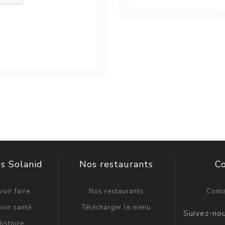
s Solanid
Nos restaurants
C
oir faire
Nos restaurants
Cont
ion santé
Télécharger le menu
istoire