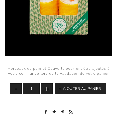
Morceaux de pain et Couverts pourront être ajoutés à
votre commande lors de la validation de votre panier
-
+
AJOUTER AU PANIER