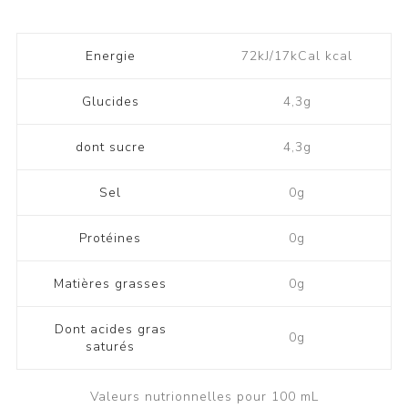
Energie
72kJ/17kCal kcal
Glucides
4,3g
dont sucre
4,3g
Sel
0g
Protéines
0g
Matières grasses
0g
Dont acides gras
0g
saturés
Valeurs nutrionnelles pour 100 mL